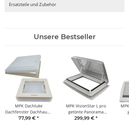
Ersatzteile und Zubehör
Unsere Bestseller
MPK Dachluke
MPK VisionStar L pro
MPK 
Dachfenster Dachhaube
getönte Panorama
40 x 40 cm + Rollo
Klarglas Dachluke
Dac
77,99 €
*
299,99 €
*
Wohnwagen Wohnmobil
Dachfenster Dachhaube
Dac