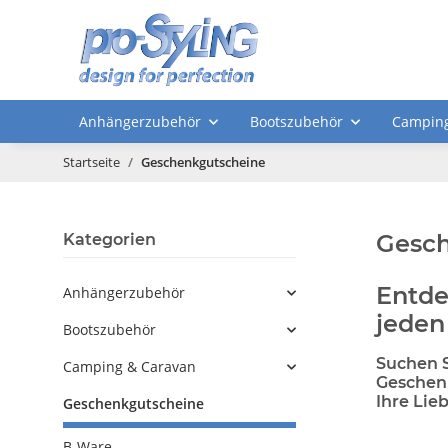
Anhängerzubehör
Bootszubehör
Camping
Startseite
Geschenkgutscheine
Gesch
Kategorien
Entde
Anhängerzubehör
jeden
Bootszubehör
Suchen S
Camping & Caravan
Geschenk
Ihre Lie
Geschenkgutscheine
B-Ware