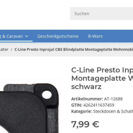
 & Caravan
Geschenkgutscheine
B-Ware
alter
C-Line Presto Inprojal CBE Blindplatte Montageplatte Wohnmo
C-Line Presto In
Montageplatte 
schwarz
Artikelnummer:
AT-12688
GTIN:
4262411637459
Kategorie:
Steckdosen & Schal
7,99 €