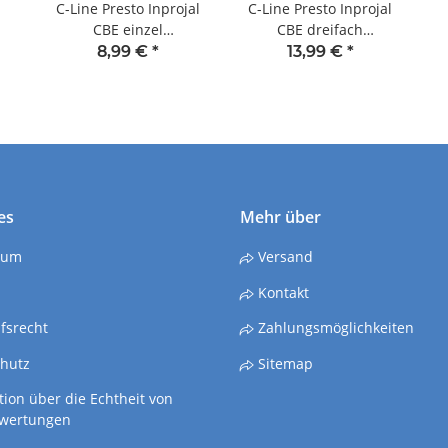
C-Line Presto Inprojal
C-Line Presto Inprojal
CBE einzel
CBE dreifach
Abdeckrahmen für
Abdeckrahmen für
8,99 €
*
13,99 €
*
Steckdose Schalter
Steckdose Schalter
Wohnmobil
Wohnmobil
Wohnwagen Boot
Wohnwagen Boot
chrom
chrom
es
Mehr über
sum
Versand
Kontakt
fsrecht
Zahlungsmöglichkeiten
hutz
Sitemap
ion über die Echtheit von
wertungen