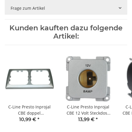
Frage zum Artikel
Kunden kauften dazu folgende
Artikel:
C-Line Presto Inprojal
C-Line Presto Inprojal
C-L
CBE doppel
CBE 12 Volt Steckdose
CBE 
Abdeckrahmen für
Wohnmobil Wohnwagen
mit
10,99 €
*
13,99 €
*
Steckdose Schalter
silber
S
Wohnmobil Wohnwagen
Woh