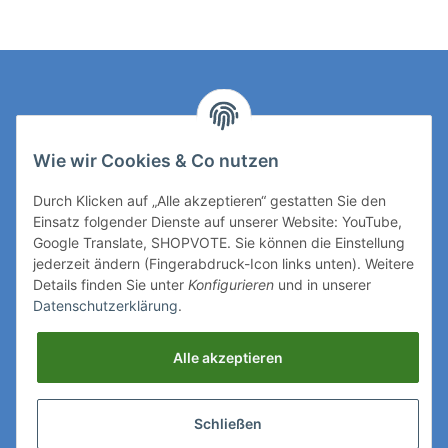
Boot silber
Kontakt
Wie wir Cookies & Co nutzen
Rechtliches
Durch Klicken auf „Alle akzeptieren“ gestatten Sie den
Einsatz folgender Dienste auf unserer Website: YouTube,
Mehr über
Google Translate, SHOPVOTE. Sie können die Einstellung
jederzeit ändern (Fingerabdruck-Icon links unten). Weitere
Details finden Sie unter
Konfigurieren
und in unserer
Ihre Zahlungsmöglichkeiten
Datenschutzerklärung
.
Vertrag widerrufen
Alle akzeptieren
Folgen Sie uns auf
Schließen