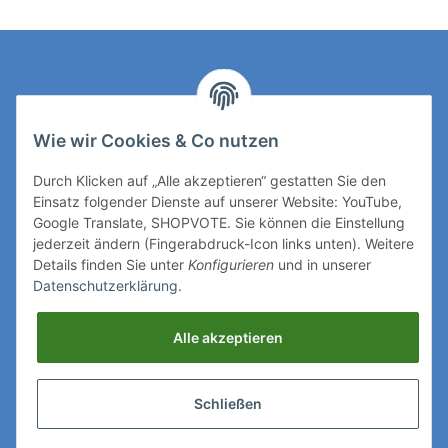
Kontakt
Wie wir Cookies & Co nutzen
Rechtliches
Durch Klicken auf „Alle akzeptieren“ gestatten Sie den
Einsatz folgender Dienste auf unserer Website: YouTube,
Mehr über
Google Translate, SHOPVOTE. Sie können die Einstellung
jederzeit ändern (Fingerabdruck-Icon links unten). Weitere
Details finden Sie unter
Konfigurieren
und in unserer
Ihre Zahlungsmöglichkeiten
Datenschutzerklärung
.
Vertrag widerrufen
Alle akzeptieren
Folgen Sie uns auf
Schließen
Wir versenden mit