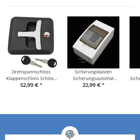
Drehspannschloss
Sicherungskasten
Klappenschloss Schloss
Sicherungsautomat
Sich
Serviceklappe Gaskasten
vierreihig Wohnwagen
Am
52,99 €
*
22,99 €
*
Wohnwagen Wohnmobil
Wohnmobil Caravan
Wo
silber schwarz
Boot 220V - 250V weiß
Kontakt