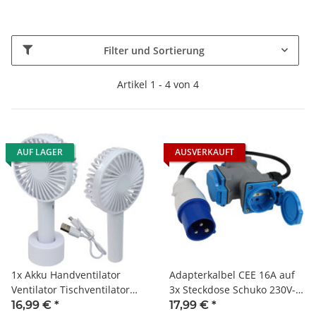
Filter und Sortierung
Artikel 1 - 4 von 4
AUF LAGER
AUSVERKAUFT
1x Akku Handventilator
Adapterkalbel CEE 16A auf
Ventilator Tischventilator
3x Steckdose Schuko 230V-
Lüfter 3 stufig USB weiß
250V mit Kabel und CEE
16,99 €
*
17,99 €
*