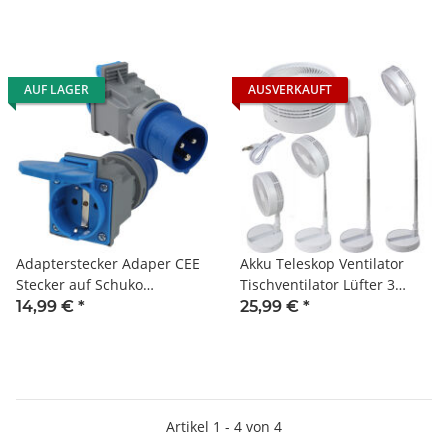
Stecker Wohnwagen
Wohnmobil Caravan Boot
usw.
AUF LAGER
AUSVERKAUFT
Adapterstecker Adaper CEE
Akku Teleskop Ventilator
Stecker auf Schuko
Tischventilator Lüfter 3
Kupplung Wohnwagen
stufig leise USB ABS Alu
14,99 €
*
25,99 €
*
Wohnmobil Caravan Boot
weiß
200-250V
Artikel 1 - 4 von 4