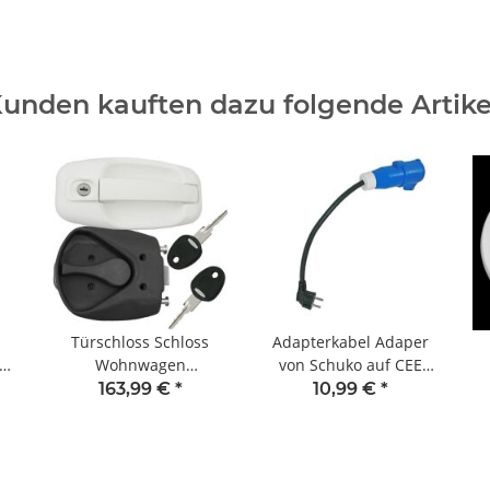
unden kauften dazu folgende Artike
Türschloss Schloss
Adapterkabel Adaper
se
Wohnwagen
von Schuko auf CEE
Wohnmobil Caravan FF-
Kupplung Wohnwagen
war
163,99 €
*
10,99 €
*
44
System M1 weiß
Wohnmobil Caravan
Boot 230V 3x 1,5 mm²
n
z