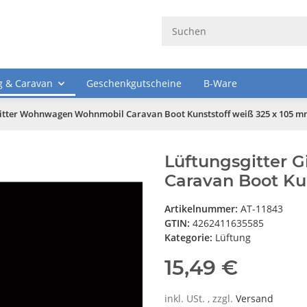
 & Caravan
Geschenkgutscheine
B-Ware
Gitter Wohnwagen Wohnmobil Caravan Boot Kunststoff weiß 325 x 105 
Lüftungsgitter
Caravan Boot Ku
Artikelnummer:
AT-11843
GTIN:
4262411635585
Kategorie:
Lüftung
15,49 €
inkl. USt. , zzgl.
Versand