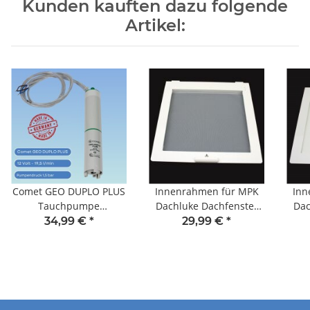
Kunden kauften dazu folgende
Artikel:
Comet GEO DUPLO PLUS
Innenrahmen für MPK
Inn
Tauchpumpe
Dachluke Dachfenster
Dac
Wasserpumpe 12V 19,5
Dachhaube 40 x 40 cm
Dac
34,99 €
*
29,99 €
*
l/min 1,5 bar 15 m
Wohnwagen Wohnmobil
Woh
Caravan mit Moskitonetz
Car