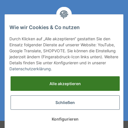
Kontakt
Wie wir Cookies & Co nutzen
Rechtliches
Durch Klicken auf „Alle akzeptieren“ gestatten Sie den
Einsatz folgender Dienste auf unserer Website: YouTube,
Mehr über
Google Translate, SHOPVOTE. Sie können die Einstellung
jederzeit ändern (Fingerabdruck-Icon links unten). Weitere
Details finden Sie unter
Konfigurieren
und in unserer
Ihre Zahlungsmöglichkeiten
Datenschutzerklärung
.
Vertrag widerrufen
Alle akzeptieren
Folgen Sie uns auf
Schließen
Wir versenden mit
Konfigurieren
Powered by
JTL-Shop