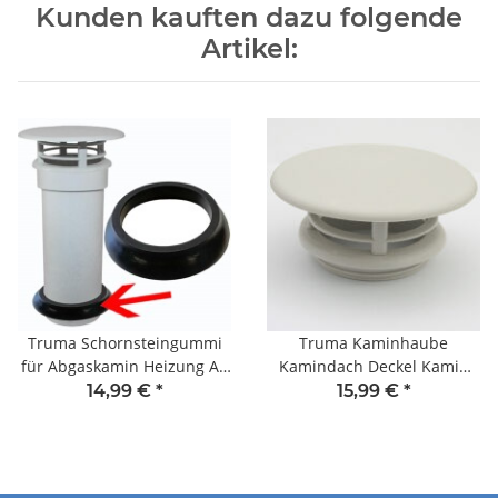
Kunden kauften dazu folgende
Artikel:
Truma Schornsteingummi
Truma Kaminhaube
für Abgaskamin Heizung AK
Kamindach Deckel Kamin
3 + AK 5
Abgaskamin Heizung AK 3 +
14,99 €
*
15,99 €
*
AK 5