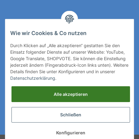
Kontakt
Wie wir Cookies & Co nutzen
Rechtliches
Durch Klicken auf „Alle akzeptieren“ gestatten Sie den
Einsatz folgender Dienste auf unserer Website: YouTube,
Mehr über
Google Translate, SHOPVOTE. Sie können die Einstellung
jederzeit ändern (Fingerabdruck-Icon links unten). Weitere
Details finden Sie unter
Konfigurieren
und in unserer
Ihre Zahlungsmöglichkeiten
Datenschutzerklärung
.
Vertrag widerrufen
Alle akzeptieren
Folgen Sie uns auf
Schließen
Wir versenden mit
Konfigurieren