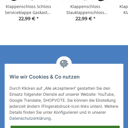
Klappenschloss Schloss
Klappenschloss
Kla
Serviceklappe Gaskasten
Stauklappenschloss
Kl
Wohnwagen Wohnmobil
Wohnwagen Wohnmobil
Auf
22,99 €
*
22,99 €
*
Caravan schwarz mit
Caravan FF-System weiß
Wo
Klappe
oval klein
Kontakt
Wie wir Cookies & Co nutzen
Rechtliches
Durch Klicken auf „Alle akzeptieren“ gestatten Sie den
Einsatz folgender Dienste auf unserer Website: YouTube,
Mehr über
Google Translate, SHOPVOTE. Sie können die Einstellung
jederzeit ändern (Fingerabdruck-Icon links unten). Weitere
Details finden Sie unter
Konfigurieren
und in unserer
Ihre Zahlungsmöglichkeiten
Datenschutzerklärung
.